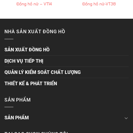
Đồng hồ nữ – VT14
Đồng hồ nữ-VT38
NHÀ SẢN XUẤT ĐỒNG HỒ
SẢN XUẤT ĐỒNG HỒ
DỊCH VỤ TIẾP THỊ
QUẢN LÝ KIỂM SOÁT CHẤT LƯỢNG
THIẾT KẾ & PHÁT TRIỂN
SẢN PHẨM
SẢN PHẨM