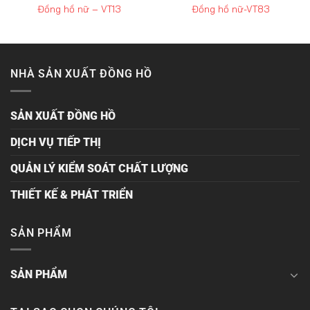
Đồng hồ nữ – VT13
Đồng hồ nữ-VT83
NHÀ SẢN XUẤT ĐỒNG HỒ
SẢN XUẤT ĐỒNG HỒ
DỊCH VỤ TIẾP THỊ
QUẢN LÝ KIỂM SOÁT CHẤT LƯỢNG
THIẾT KẾ & PHÁT TRIỂN
SẢN PHẨM
SẢN PHẨM