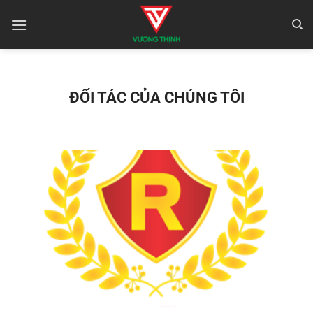
Bỏ
qua
nội
dung
ĐỐI TÁC CỦA CHÚNG TÔI