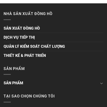
NHÀ SẢN XUẤT ĐỒNG HỒ
SẢN XUẤT ĐỒNG HỒ
DỊCH VỤ TIẾP THỊ
QUẢN LÝ KIỂM SOÁT CHẤT LƯỢNG
THIẾT KẾ & PHÁT TRIỂN
SẢN PHẨM
SẢN PHẨM
TẠI SAO CHỌN CHÚNG TÔI