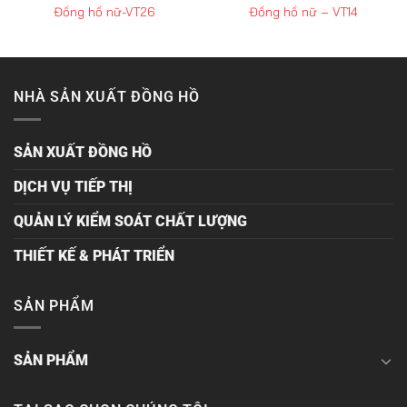
Đồng hồ nữ-VT26
Đồng hồ nữ – VT14
NHÀ SẢN XUẤT ĐỒNG HỒ
SẢN XUẤT ĐỒNG HỒ
DỊCH VỤ TIẾP THỊ
QUẢN LÝ KIỂM SOÁT CHẤT LƯỢNG
THIẾT KẾ & PHÁT TRIỂN
SẢN PHẨM
SẢN PHẨM