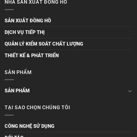
NHÀ SẢN XUẤT ĐỒNG HỒ
SẢN XUẤT ĐỒNG HỒ
DỊCH VỤ TIẾP THỊ
QUẢN LÝ KIỂM SOÁT CHẤT LƯỢNG
THIẾT KẾ & PHÁT TRIỂN
SẢN PHẨM
SẢN PHẨM
TẠI SAO CHỌN CHÚNG TÔI
CÔNG NGHỆ SỬ DỤNG