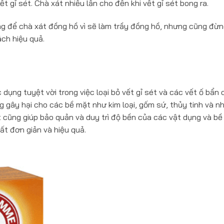
 gỉ sét. Chà xát nhiều lần cho đến khi vết gỉ sét bong ra.
g để chà xát đồng hồ vì sẽ làm trầy đồng hồ, nhưng cũng đừ
ch hiệu quả.
dụng tuyệt vời trong việc loại bỏ vết gỉ sét và các vết ố bẩn
g gây hại cho các bề mặt như kim loại, gốm sứ, thủy tinh và n
t cũng giúp bảo quản và duy trì độ bền của các vật dụng và bề
rất đơn giản và hiệu quả.