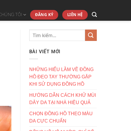
ĐĂNG KÝ
LIÊN HỆ
CHÚNG TÔI
BÀI VIẾT MỚI
NHỮNG HIỂU LẦM VỀ ĐỒNG
HỒ ĐEO TAY THƯỜNG GẶP
KHI SỬ DỤNG ĐỒNG HỒ
HƯỚNG DẪN CÁCH KHỬ MÙI
DÂY DA TẠI NHÀ HIỆU QUẢ
CHỌN ĐỒNG HỒ THEO MÀU
DA CỰC CHUẨN