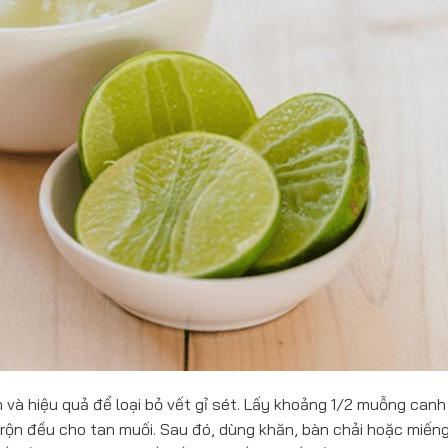
và hiệu quả để loại bỏ vết gỉ sét. Lấy khoảng 1/2 muỗng canh
 trộn đều cho tan muối. Sau đó, dùng khăn, bàn chải hoặc miến