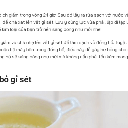
ịch giấm trong vòng 24 giờ. Sau đó lấy ra rửa sạch với nước v
ể chà xát lên vết gỉ sét. Lưu ý dùng lực vừa phải, lặp đi lặp l
 kim loại của bạn trở nên sáng bóng như mới nhé!
 giấm và chà nhẹ lên vết gỉ sét để làm sạch vỏ đồng hồ. Tuyệt
 hoặc bộ máy bên trong đồng hồ, điều này dễ gây hư hỏng cho
ồng hồ sẽ sáng bóng như mới mà không cần phải tốn kém mang 
bỏ gỉ sét