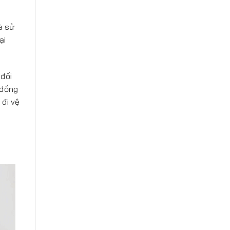
à sử
ại
 đối
 đồng
đi vệ