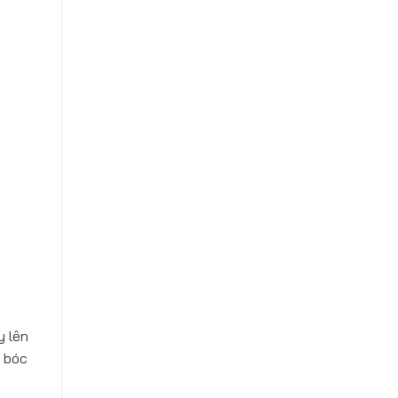
y lên
u bóc