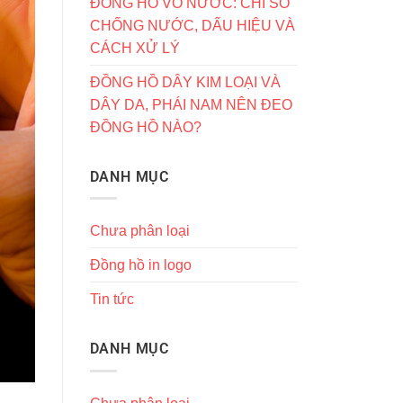
ĐỒNG HỒ VÔ NƯỚC: CHỈ SỐ
CHỐNG NƯỚC, DẤU HIỆU VÀ
CÁCH XỬ LÝ
ĐỒNG HỒ DÂY KIM LOẠI VÀ
DÂY DA, PHÁI NAM NÊN ĐEO
ĐỒNG HỒ NÀO?
DANH MỤC
Chưa phân loại
Đồng hồ in logo
Tin tức
DANH MỤC