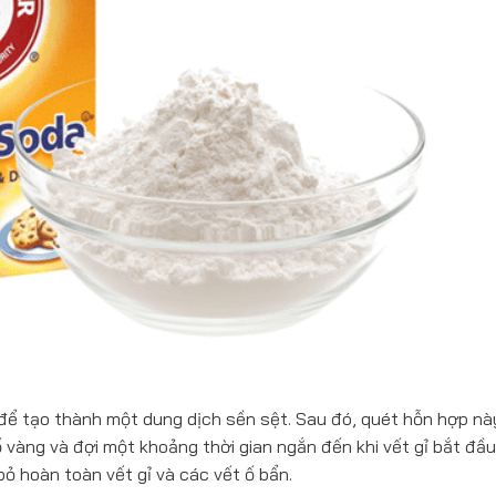
để tạo thành một dung dịch sền sệt. Sau đó, quét hỗn hợp nà
ố vàng và đợi một khoảng thời gian ngắn đến khi vết gỉ bắt đầ
bỏ hoàn toàn vết gỉ và các vết ố bẩn.