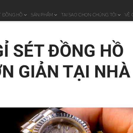
T ĐỒNG HỒ
SẢN PHẨM
TẠI SAO CHỌN CHÚNG TÔI
VỀ 
Ỉ SÉT ĐỒNG HỒ
ƠN GIẢN TẠI NHÀ