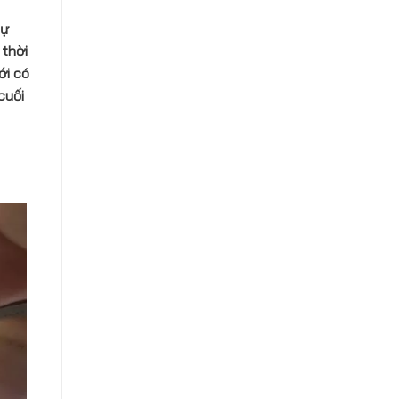
tự
 thời
ới có
cuối