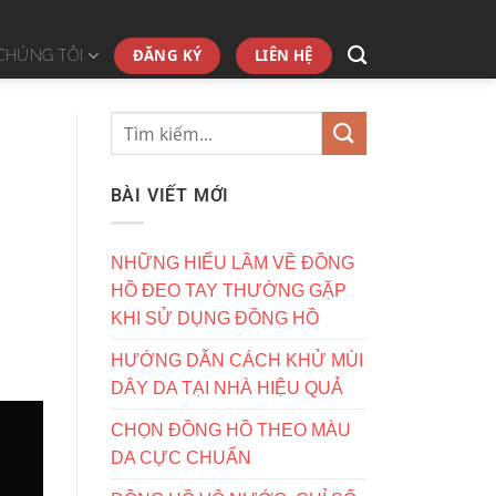
ĐĂNG KÝ
LIÊN HỆ
CHÚNG TÔI
BÀI VIẾT MỚI
NHỮNG HIỂU LẦM VỀ ĐỒNG
HỒ ĐEO TAY THƯỜNG GẶP
KHI SỬ DỤNG ĐỒNG HỒ
HƯỚNG DẪN CÁCH KHỬ MÙI
DÂY DA TẠI NHÀ HIỆU QUẢ
CHỌN ĐỒNG HỒ THEO MÀU
DA CỰC CHUẨN