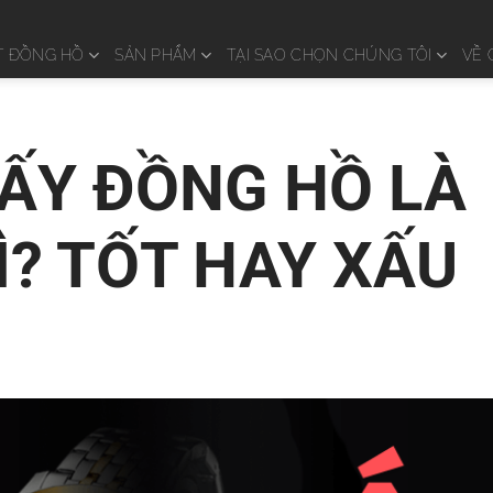
T ĐỒNG HỒ
SẢN PHẨM
TẠI SAO CHỌN CHÚNG TÔI
VỀ 
ẤY ĐỒNG HỒ LÀ
Ì? TỐT HAY XẤU