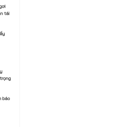
gơi
n tái
hấy
ấy
 trọng
m báo