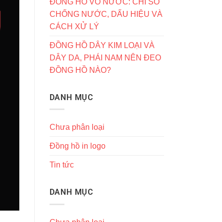
ĐỒNG HỒ VÔ NƯỚC: CHỈ SỐ
CHỐNG NƯỚC, DẤU HIỆU VÀ
CÁCH XỬ LÝ
ĐỒNG HỒ DÂY KIM LOẠI VÀ
DÂY DA, PHÁI NAM NÊN ĐEO
ĐỒNG HỒ NÀO?
DANH MỤC
Chưa phân loại
Đồng hồ in logo
Tin tức
DANH MỤC