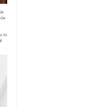
úp
của
u tú
để