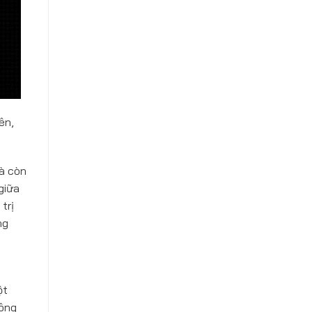
ên,
à còn
giữa
trị
ng
c
ột
công