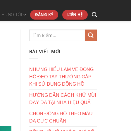
ĐĂNG KÝ
LIÊN HỆ
CHÚNG TÔI
BÀI VIẾT MỚI
NHỮNG HIỂU LẦM VỀ ĐỒNG
HỒ ĐEO TAY THƯỜNG GẶP
KHI SỬ DỤNG ĐỒNG HỒ
HƯỚNG DẪN CÁCH KHỬ MÙI
DÂY DA TẠI NHÀ HIỆU QUẢ
CHỌN ĐỒNG HỒ THEO MÀU
DA CỰC CHUẨN