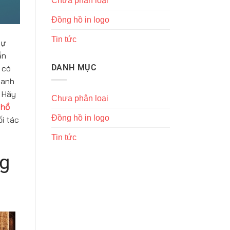
Chưa phân loại
Đồng hồ in logo
Tin tức
sự
ần
DANH MỤC
 có
oanh
. Hãy
Chưa phân loại
 hồ
Đồng hồ in logo
i tác
Tin tức
ng