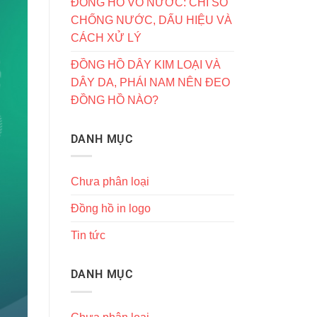
ĐỒNG HỒ VÔ NƯỚC: CHỈ SỐ
CHỐNG NƯỚC, DẤU HIỆU VÀ
CÁCH XỬ LÝ
ĐỒNG HỒ DÂY KIM LOẠI VÀ
DÂY DA, PHÁI NAM NÊN ĐEO
ĐỒNG HỒ NÀO?
DANH MỤC
Chưa phân loại
Đồng hồ in logo
Tin tức
DANH MỤC