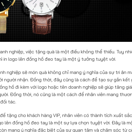
anh nghiệp, việc tặng quà là một điều không thể thiếu. Tuy nhi
ì in logo lên đồng hồ đeo tay là một ý tưởng tuyệt vời.
nh nghiệp sẽ món quà không chỉ mang ý nghĩa của sự tri ân m
i người nhận. Đồng thời, đây cũng là cách để tạo sự gắn kết 
ồng hồ đi kèm với logo hoặc tên doanh nghiệp sẽ giúp tăng giá 
gười. Đồng thời, nó cũng là một cách để nhân viên mang thươ
đối tác.
để tặng cho khách hàng VIP, nhân viên có thành tích xuất sắ
ogo lên đồng hồ đeo tay là một sự lựa chọn tuyệt vời. Đây là m
 còn mang ý nghĩa đặc biệt của sự quan tâm và chăm sóc từ 