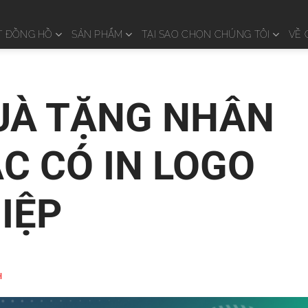
T ĐỒNG HỒ
SẢN PHẨM
TẠI SAO CHỌN CHÚNG TÔI
VỀ 
UÀ TẶNG NHÂN
ÁC CÓ IN LOGO
IỆP
H