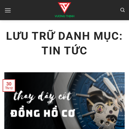
Bỏ
qua
nội
dung
LƯU TRỮ DANH MỤC:
TIN TỨC
30
Th12