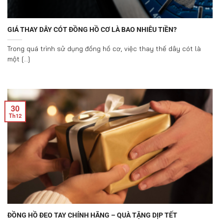
GIÁ THAY DÂY CÓT ĐỒNG HỒ CƠ LÀ BAO NHIÊU TIỀN?
Trong quá trình sử dụng đồng hồ cơ, việc thay thế dây cót là
một [...]
30
Th12
ĐỒNG HỒ ĐEO TAY CHÍNH HÃNG – QUÀ TẶNG DỊP TẾT