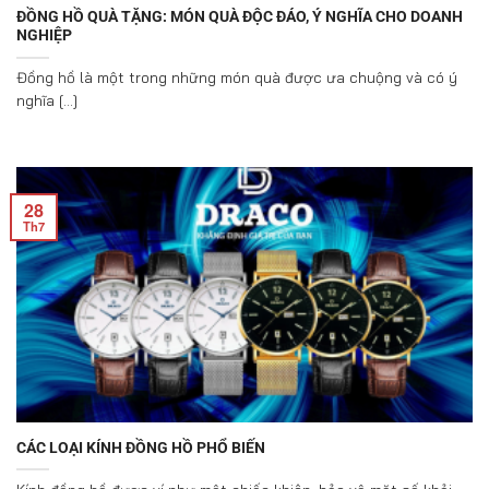
ĐỒNG HỒ QUÀ TẶNG: MÓN QUÀ ĐỘC ĐÁO, Ý NGHĨA CHO DOANH
NGHIỆP
Đồng hồ là một trong những món quà được ưa chuộng và có ý
nghĩa [...]
28
Th7
CÁC LOẠI KÍNH ĐỒNG HỒ PHỔ BIẾN