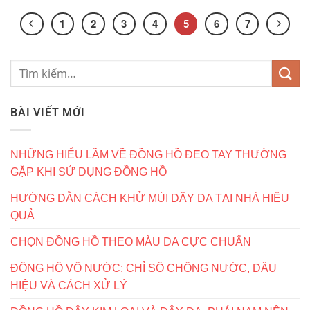
1
2
3
4
5
6
7
BÀI VIẾT MỚI
NHỮNG HIỂU LẦM VỀ ĐỒNG HỒ ĐEO TAY THƯỜNG
GẶP KHI SỬ DỤNG ĐỒNG HỒ
HƯỚNG DẪN CÁCH KHỬ MÙI DÂY DA TẠI NHÀ HIỆU
QUẢ
CHỌN ĐỒNG HỒ THEO MÀU DA CỰC CHUẨN
ĐỒNG HỒ VÔ NƯỚC: CHỈ SỐ CHỐNG NƯỚC, DẤU
HIỆU VÀ CÁCH XỬ LÝ