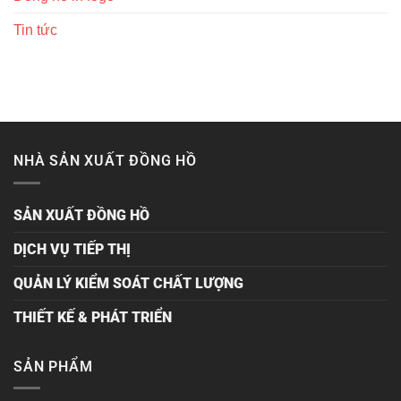
Tin tức
NHÀ SẢN XUẤT ĐỒNG HỒ
SẢN XUẤT ĐỒNG HỒ
DỊCH VỤ TIẾP THỊ
QUẢN LÝ KIỂM SOÁT CHẤT LƯỢNG
THIẾT KẾ & PHÁT TRIỂN
SẢN PHẨM