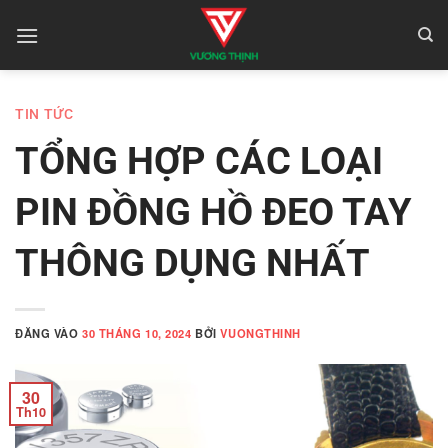
Bỏ
qua
nội
dung
TIN TỨC
TỔNG HỢP CÁC LOẠI
PIN ĐỒNG HỒ ĐEO TAY
THÔNG DỤNG NHẤT
ĐĂNG VÀO
30 THÁNG 10, 2024
BỞI
VUONGTHINH
30
Th10