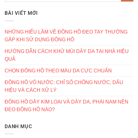
BÀI VIẾT MỚI
NHỮNG HIỂU LẦM VỀ ĐỒNG HỒ ĐEO TAY THƯỜNG
GẶP KHI SỬ DỤNG ĐỒNG HỒ
HƯỚNG DẪN CÁCH KHỬ MÙI DÂY DA TẠI NHÀ HIỆU
QUẢ
CHỌN ĐỒNG HỒ THEO MÀU DA CỰC CHUẨN
ĐỒNG HỒ VÔ NƯỚC: CHỈ SỐ CHỐNG NƯỚC, DẤU
HIỆU VÀ CÁCH XỬ LÝ
ĐỒNG HỒ DÂY KIM LOẠI VÀ DÂY DA, PHÁI NAM NÊN
ĐEO ĐỒNG HỒ NÀO?
DANH MỤC