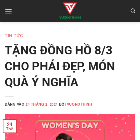
Bỏ
qua
nội
dung
TIN TỨC
TẶNG ĐỒNG HỒ 8/3
CHO PHÁI ĐẸP, MÓN
QUÀ Ý NGHĨA
ĐĂNG VÀO
24 THÁNG 2, 2024
BỞI
VUONGTHINH
24
Th2