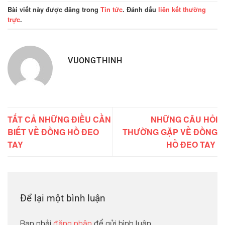
Bài viết này được đăng trong
Tin tức
. Đánh dấu
liên kết thường
trực
.
VUONGTHINH
TẤT CẢ NHỮNG ĐIỀU CẦN
NHỮNG CÂU HỎI
BIẾT VỀ ĐỒNG HỒ ĐEO
THƯỜNG GẶP VỀ ĐỒNG
TAY
HỒ ĐEO TAY
Để lại một bình luận
Bạn phải
đăng nhập
để gửi bình luận.