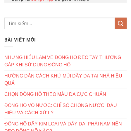
BÀI VIẾT MỚI
NHỮNG HIỂU LẦM VỀ ĐỒNG HỒ ĐEO TAY THƯỜNG
GẶP KHI SỬ DỤNG ĐỒNG HỒ
HƯỚNG DẪN CÁCH KHỬ MÙI DÂY DA TẠI NHÀ HIỆU
QUẢ
CHỌN ĐỒNG HỒ THEO MÀU DA CỰC CHUẨN
ĐỒNG HỒ VÔ NƯỚC: CHỈ SỐ CHỐNG NƯỚC, DẤU
HIỆU VÀ CÁCH XỬ LÝ
ĐỒNG HỒ DÂY KIM LOẠI VÀ DÂY DA, PHÁI NAM NÊN