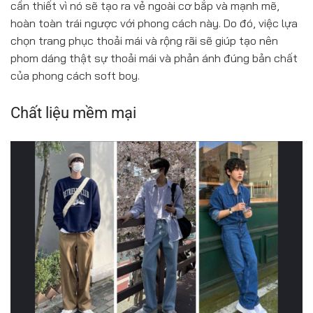
cần thiết vì nó sẽ tạo ra vẻ ngoài cơ bắp và mạnh mẽ,
hoàn toàn trái ngược với phong cách này. Do đó, việc lựa
chọn trang phục thoải mái và rộng rãi sẽ giúp tạo nên
phom dáng thật sự thoải mái và phản ánh đúng bản chất
của phong cách soft boy.
Chất liệu mềm mại