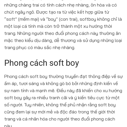
những chàng trai có tính cách nhẹ nhàng, ôn hòa và có
chút ngây ngô. Được tạo ra từ việc kết hợp giữa từ
“soft” (mềm mại) và “boy” (con trai), softboy không chỉ là
một loại cá tính mà còn trở thành một xu hướng thời
trang. Những người theo đuổi phong cách này thường ăn
mặc theo kiểu dịu dàng, dễ thương và sử dụng những loại
trang phục có màu sắc nhẹ nhàng.
Phong cách soft boy
Phong cách soft boy thường truyền đạt thông điệp về sự
ấm áp, tươi sáng và không gò bó bởi những định kiến về
sự nam tính và mạnh mẽ. Điều này đã khiến cho xu hướng
soft boy gây ra nhiều tranh cãi và ý kiến tiêu cực từ một
số người. Tuy nhiên, không thể phủ nhận rằng soft boy
cũng đem lại sự mới mẻ và độc đáo trong thế giới thời
trang và cá nhân hóa cho người theo đuổi phong cách
này.