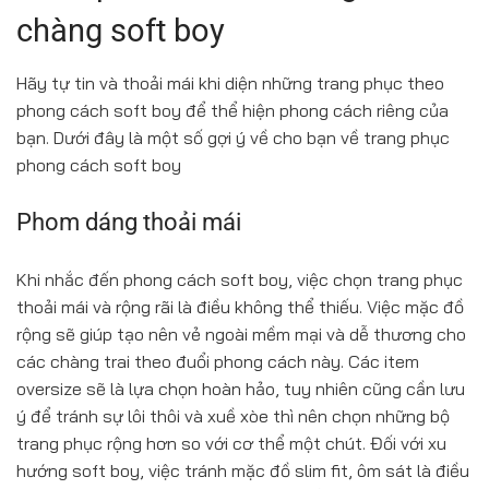
chàng soft boy
Hãy tự tin và thoải mái khi diện những trang phục theo
phong cách soft boy để thể hiện phong cách riêng của
bạn. Dưới đây là một số gợi ý về cho bạn về trang phục
phong cách soft boy
Phom dáng thoải mái
Khi nhắc đến phong cách soft boy, việc chọn trang phục
thoải mái và rộng rãi là điều không thể thiếu. Việc mặc đồ
rộng sẽ giúp tạo nên vẻ ngoài mềm mại và dễ thương cho
các chàng trai theo đuổi phong cách này. Các item
oversize sẽ là lựa chọn hoàn hảo, tuy nhiên cũng cần lưu
ý để tránh sự lôi thôi và xuề xòe thì nên chọn những bộ
trang phục rộng hơn so với cơ thể một chút. Đối với xu
hướng soft boy, việc tránh mặc đồ slim fit, ôm sát là điều