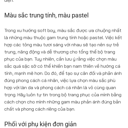
diện.
Màu sắc trung tính, màu pastel
Trong xu hướng soft boy, màu sắc được ưa chuộng nhất
là những màu thuộc gam trung tính hoặc pastel. Việc kết
hợp các tông màu tươi sáng với nhau sẽ tạo nên sự trẻ
trung, năng động và dễ thương cho tổng thể bộ trang
phục của bạn. Tuy nhiên, cần lưu ý rằng việc chọn màu
sắc quá sặc sỡ có thể khiến bạn nam thiên về hướng cá
tính, mạnh mẽ hơn. Do đó, để tạo sự cân đối và phản ánh
đúng phong cách cá nhân, việc lựa chọn màu sắc phù
hợp với làn da và phong cách cá nhân là vô cùng quan
trọng. Hãy luôn tự tin trong bộ trang phục của mình bằng
cách chọn cho mình những gam màu phản ánh đúng bản
chất và phong cách riêng của bạn.
Phối với phụ kiện đơn giản