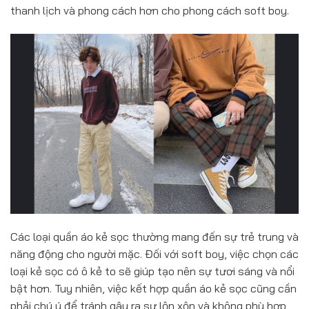
thanh lịch và phong cách hơn cho phong cách soft boy.
Các loại quần áo kẻ sọc thường mang đến sự trẻ trung và
năng động cho người mặc. Đối với soft boy, việc chọn các
loại kẻ sọc có ô kẻ to sẽ giúp tạo nên sự tươi sáng và nổi
bật hơn. Tuy nhiên, việc kết hợp quần áo kẻ sọc cũng cần
phải chú ý để tránh gây ra sự lộn xộn và không phù hợp