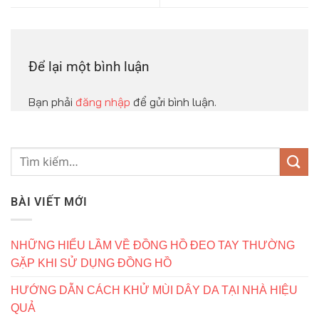
Để lại một bình luận
Bạn phải
đăng nhập
để gửi bình luận.
BÀI VIẾT MỚI
NHỮNG HIỂU LẦM VỀ ĐỒNG HỒ ĐEO TAY THƯỜNG
GẶP KHI SỬ DỤNG ĐỒNG HỒ
HƯỚNG DẪN CÁCH KHỬ MÙI DÂY DA TẠI NHÀ HIỆU
QUẢ