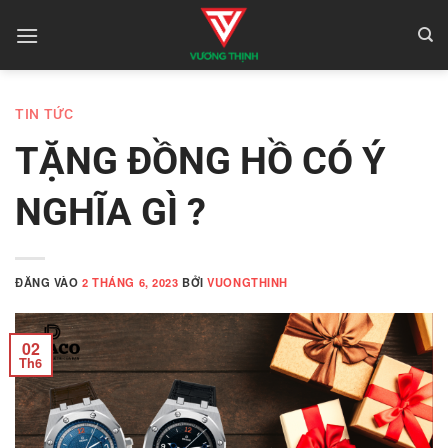
Bỏ
qua
nội
dung
TIN TỨC
TẶNG ĐỒNG HỒ CÓ Ý
NGHĨA GÌ ?
ĐĂNG VÀO
2 THÁNG 6, 2023
BỞI
VUONGTHINH
02
Th6