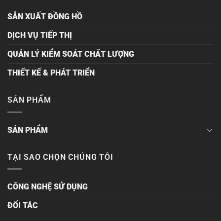
SẢN XUẤT ĐỒNG HỒ
DỊCH VỤ TIẾP THỊ
QUẢN LÝ KIỂM SOÁT CHẤT LƯỢNG
THIẾT KẾ & PHÁT TRIỂN
SẢN PHẨM
SẢN PHẨM
TẠI SAO CHỌN CHÚNG TÔI
CÔNG NGHỆ SỬ DỤNG
ĐỐI TÁC